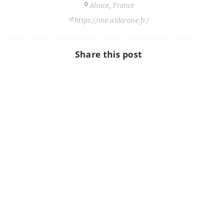
Alsace, France
https://me.aldarone.fr/
Share this post
De Twitter à Mastodon en douceur