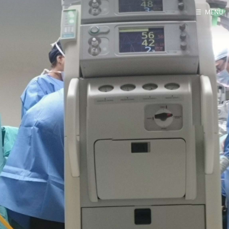
☰
MENU
Home
About me