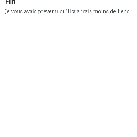
Fin
Je vous avais prévenu qu’il y aurais moins de liens
cette fois, mais j’espère me rattraper la semaine
prochaine !
Louise Fleur-De-Sel
« Cette fille sort de l'enfer ! » — Claude Frollo
Alsace, France
https://me.aldarone.fr/
Share this post