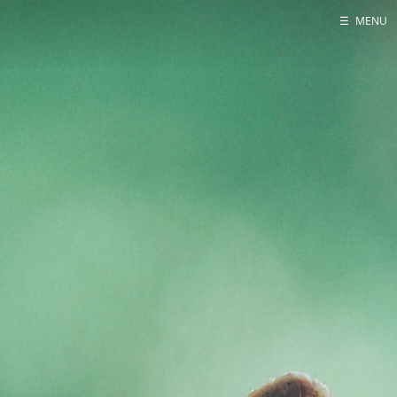
☰
MENU
Home
About me